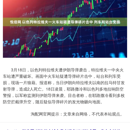
3月18日，以色列特拉维夫遭伊朗导弹袭击，特拉维夫一中央火
车站遭严重破坏。画面中火车站疑遭导弹碎片击中，站台和列车受
损，现场一片狼藉。报道称，当日伊朗向特拉维夫以南的拉马特甘发
射导弹，造成2人死亡。18日凌晨，耶路撒冷和以色列多地拉响防空
警报，以军称监测到伊朗导弹来袭。目击者称，在耶路撒冷看到多枚
防空拦截弹升空，随后疑似导弹碎片的发光物砸向地面。
淘配网官网提示：文章来自网络，不代表本站观点。