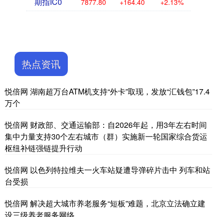
期指IC0
7877.80
+164.40
+2.13%
热点资讯
悦倍网 湖南超万台ATM机支持“外卡”取现，发放“汇钱包”17.4
万个
悦倍网 财政部、交通运输部：自2026年起，用3年左右时间
集中力量支持30个左右城市（群）实施新一轮国家综合货运
枢纽补链强链提升行动
悦倍网 以色列特拉维夫一火车站疑遭导弹碎片击中 列车和站
台受损
悦倍网 解决超大城市养老服务“短板”难题，北京立法确立建
设三级养老服务网络