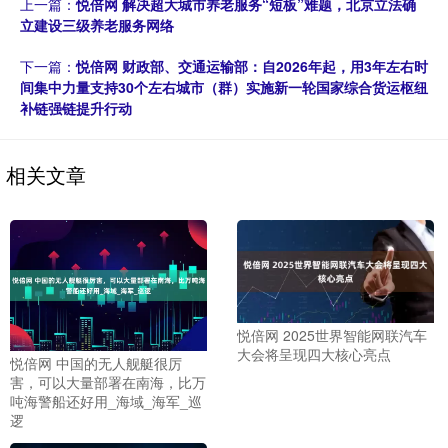
上一篇：
悦倍网 解决超大城市养老服务“短板”难题，北京立法确
立建设三级养老服务网络
下一篇：
悦倍网 财政部、交通运输部：自2026年起，用3年左右时
间集中力量支持30个左右城市（群）实施新一轮国家综合货运枢纽
补链强链提升行动
相关文章
悦倍网 2025世界智能网联汽车
大会将呈现四大核心亮点
悦倍网 中国的无人舰艇很厉
害，可以大量部署在南海，比万
吨海警船还好用_海域_海军_巡
逻