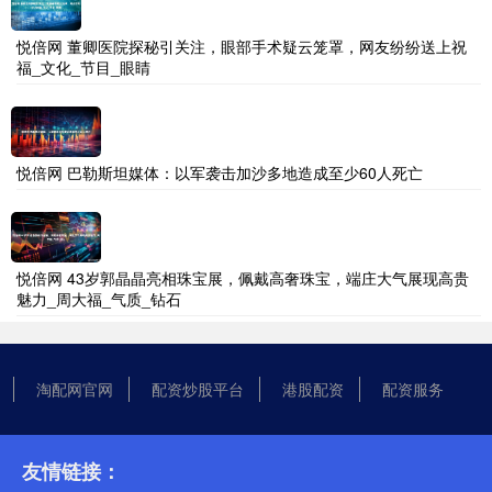
悦倍网 董卿医院探秘引关注，眼部手术疑云笼罩，网友纷纷送上祝
福_文化_节目_眼睛
悦倍网 巴勒斯坦媒体：以军袭击加沙多地造成至少60人死亡
悦倍网 43岁郭晶晶亮相珠宝展，佩戴高奢珠宝，端庄大气展现高贵
魅力_周大福_气质_钻石
淘配网官网
配资炒股平台
港股配资
配资服务
友情链接：