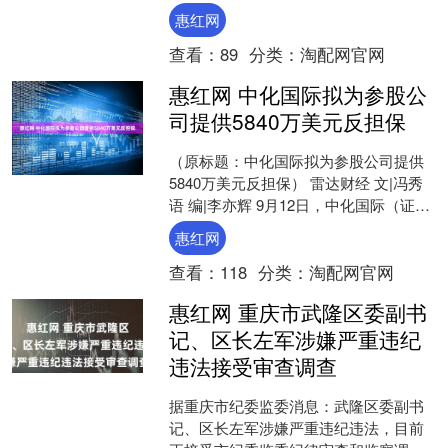
异了，ST宇顺的股价像中了魔法，收盘
惠红网
价41....
查看：
89
分类：
淘配网官网
惠红网 中化国际拟为参股公
司提供5840万美元反担保
（原标题：中化国际拟为参股公司提供
5840万美元反担保） 雷达财经 文|冯秀
语 编|李亦辉 9月12日，中化国际（证券
代码：600500）发布公告称，将为其参
惠红网
股....
查看：
118
分类：
淘配网官网
惠红网 重庆市武隆区委副书
记、区长左军涉嫌严重违纪
违法接受审查调查
据重庆市纪委监委消息：武隆区委副书
记、区长左军涉嫌严重违纪违法，目前