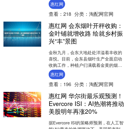
正在深刻改写整个行业格局。消费者不
惠红网
再....
查看：
218
分类：
淘配网官网
惠红网 会东烟叶开秤收购：
金叶铺就增收路 绘就乡村振
兴“丰”景图
金秋九月，会东大地处处洋溢着丰收的
喜悦。目前，会东县烟叶生产全面启动
收购工作，种植户们满载着金黄的烟叶
来到收购点，开启了新一年的丰收之
惠红网
旅。从烟叶种植户们灿烂的笑....
查看：
196
分类：
淘配网官网
惠红网 华尔街最乐观预测！
Evercore ISI：AI热潮将推动
美股明年再涨20%
据Evercore ISI的策略师预测，在人工智
能(AI)带来的热潮驱动下，美国股市到