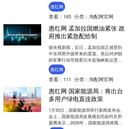
兰活动现场，并与民众亲切交谈。 举报
惠红网
相关阅读 累....
查看：
165
分类：
淘配网官网
惠红网 孟加拉国燃油紧张 政
府推出紧急配给制
据央视新闻，近日，孟加拉国正感受到
中东局势升级带来的震荡。美以对伊朗
的军事行动导致霍尔木兹海峡航运受
阻，市场担忧造成国际油价不断走高。
惠红网
对于能源严重依赖进口的孟加....
查看：
111
分类：
淘配网官网
惠红网 国家能源局：将出台
多用户绿电直连政策
1月30日，国家能源局举行新闻发布会。
会上，国家能源局发展规划司副司长邢
翼腾表示，2026年，国家能源局将围绕
激发市场活力、优化发展环境等方面加