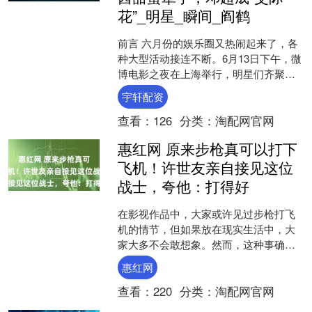
花”_明星_瞬间_阎鹤
前言 六月份的娱乐圈又热闹起来了，各
种大型活动接连不断。6月13日下午，微
博电影之夜在上海举行，明星们齐聚一
堂，红毯走秀之后还在晚会上为获奖者
宇轩配资
颁奖。 这次活动吸....
查看：
126
分类：
淘配网官网
惠红网 原来步枪真可以打下
飞机！许世友亲自接见这位
战士，夸他：打得好
在影视作品中，大家或许见过步枪打飞
机的情节，但如果放在现实生活中，大
家大多不会敢想象。然而，这种事确实
发生过，虽然这种行为难度极大，成功
惠红网
的概率也很低，但在抗日战....
查看：
220
分类：
淘配网官网