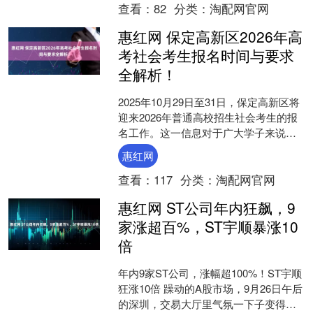
查看：
82
分类：
淘配网官网
惠红网 保定高新区2026年高
考社会考生报名时间与要求
全解析！
2025年10月29日至31日，保定高新区将
迎来2026年普通高校招生社会考生的报
名工作。这一信息对于广大学子来说至
关重要，尤其是那些希望通过高考改变
惠红网
命运的考生....
查看：
117
分类：
淘配网官网
惠红网 ST公司年内狂飙，9
家涨超百%，ST宇顺暴涨10
倍
年内9家ST公司，涨幅超100%！ST宇顺
狂涨10倍 躁动的A股市场，9月26日午后
的深圳，交易大厅里气氛一下子变得诡