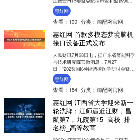
正接受市纪委监委纪律审查和监察调
查。 举报 相关阅读 少林寺住持释永信涉
惠红网
嫌刑事犯罪、严重违反....
查看：
100
分类：
淘配网官网
惠红网 首款多模态梦境脑机
接口设备正式发布
人民财讯7月28日电，据广东省智能科学
与技术研究院官微消息，7月27
日，“2025睡眠神经调控医学研讨会暨梦
境脑机接口创新产品发布会”上，由广东
惠红网
省智能科学与技术....
查看：
154
分类：
淘配网官网
惠红网 江西省大学迎来新一
轮洗牌：江师逼近江财，昌
航第7，九院第15_高校_排
名榜_高等教育
2025年江西高校的竞争格局，已随着