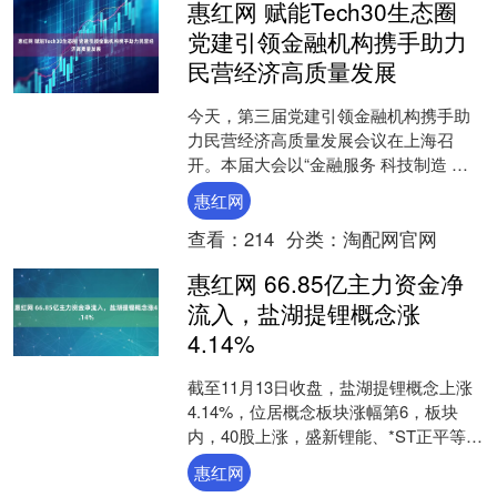
惠红网 赋能Tech30生态圈
党建引领金融机构携手助力
民营经济高质量发展
今天，第三届党建引领金融机构携手助
力民营经济高质量发展会议在上海召
开。本届大会以“金融服务 科技制造 共
创未来”为主题，汇聚金融活水，赋....
惠红网
查看：
214
分类：
淘配网官网
惠红网 66.85亿主力资金净
流入，盐湖提锂概念涨
4.14%
截至11月13日收盘，盐湖提锂概念上涨
4.14%，位居概念板块涨幅第6，板块
内，40股上涨，盛新锂能、*ST正平等涨
停，富临精工、天齐锂业、新化股份等
惠红网
涨幅居前，....