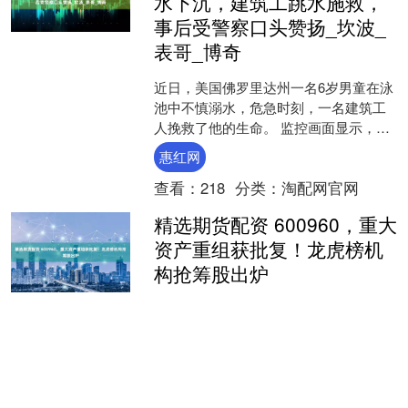
水下沉，建筑工跳水施救，
事后受警察口头赞扬_坎波_
表哥_博奇
近日，美国佛罗里达州一名6岁男童在泳
池中不慎溺水，危急时刻，一名建筑工
人挽救了他的生命。 监控画面显示，事
发时，男童正与表哥在泳池中使用漂浮
惠红网
玩具玩耍，不料突然失....
查看：
218
分类：
淘配网官网
精选期货配资 600960，重大
资产重组获批复！龙虎榜机
构抢筹股出炉
今日（10月14日），A股三大指数集体回
调，市场成交额达到25965.85亿元，较
上一交易日放量超2000亿元。收盘上涨
个股超1700只，其中收盘股价涨停的有
精选期货配资
1....