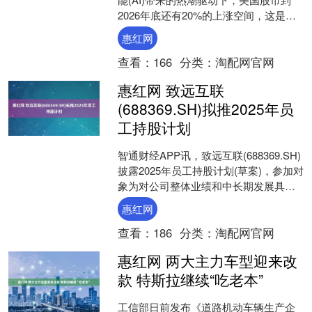
2026年底还有20%的上涨空间，这是华
尔街最乐观的预测。 Evercor....
惠红网
查看：
166
分类：
淘配网官网
惠红网 致远互联
(688369.SH)拟推2025年员
工持股计划
智通财经APP讯，致远互联(688369.SH)
披露2025年员工持股计划(草案)，参加对
象为对公司整体业绩和中长期发展具有
重要作用和影响的核心骨干人员，总人
惠红网
数....
查看：
186
分类：
淘配网官网
惠红网 两大主力车型迎来改
款 特斯拉继续“吃老本”
工信部日前发布《道路机动车辆生产企