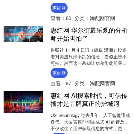
自山西博雅培文实验学校的556名师生，
惠红网
开启为期三....
查看：
80
分类：
淘配网官网
惠红网 华尔街最乐观的分析
师开始害怕了
财联社 11 月 4 日讯（编辑 潇湘）投资
者对美股只涨不跌的信念，看似正坚不
可摧。然而这一幕却让华尔街此前最乐
观的分析师之一开始感到担忧：这种极
惠红网
端的看涨情绪可....
查看：
97
分类：
淘配网官网
惠红网 AI搜索时代，可信传
播才是品牌真正的护城河
O2 Technology 过去几年，人工智能迅速
迭代。大语言模型和生成式 AI 的普及，
不仅改变了用户获取信息的方式，更是