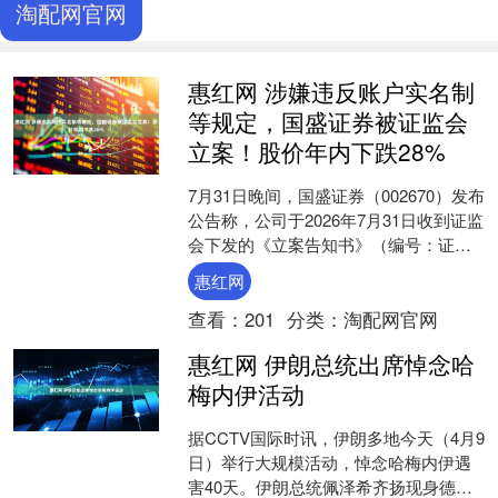
淘配网官网
惠红网 涉嫌违反账户实名制
等规定，国盛证券被证监会
立案！股价年内下跌28%
7月31日晚间，国盛证券（002670）发布
公告称，公司于2026年7月31日收到证监
会下发的《立案告知书》（编号：证监
立案字0252026006号）。因公司涉....
惠红网
查看：
201
分类：
淘配网官网
惠红网 伊朗总统出席悼念哈
梅内伊活动
据CCTV国际时讯，伊朗多地今天（4月9
日）举行大规模活动，悼念哈梅内伊遇
害40天。伊朗总统佩泽希齐扬现身德黑