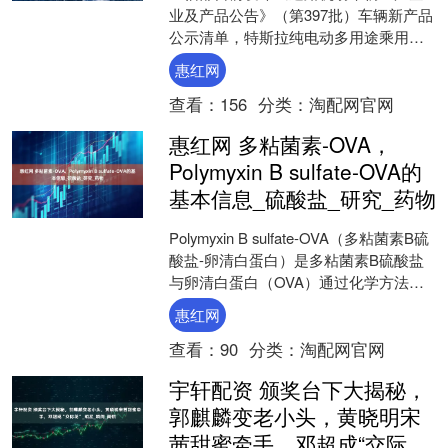
业及产品公告》（第397批）车辆新产品
公示清单，特斯拉纯电动多用途乘用车
在列，为六座车型。特斯拉官方微博透
惠红网
露，这款名为Mode....
查看：
156
分类：
淘配网官网
惠红网 多粘菌素-OVA，
Polymyxin B sulfate-OVA的
基本信息_硫酸盐_研究_药物
Polymyxin B sulfate-OVA（多粘菌素B硫
酸盐-卵清白蛋白）是多粘菌素B硫酸盐
与卵清白蛋白（OVA）通过化学方法结
合形成的复合物，以下是对其的....
惠红网
查看：
90
分类：
淘配网官网
宇轩配资 颁奖台下大揭秘，
郭麒麟变老小头，黄晓明宋
茜甜蜜牵手，邓超成“交际