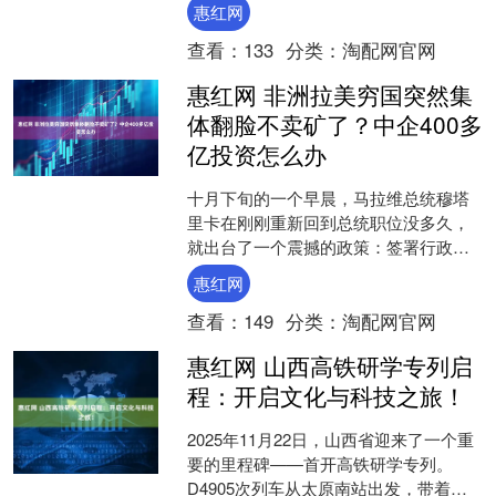
惠红网
大政策支持力度，....
查看：
133
分类：
淘配网官网
惠红网 非洲拉美穷国突然集
体翻脸不卖矿了？中企400多
亿投资怎么办
十月下旬的一个早晨，马拉维总统穆塔
里卡在刚刚重新回到总统职位没多久，
就出台了一个震撼的政策：签署行政命
令，立即禁止出口锂矿、稀土等战略矿
惠红网
产的原矿，且不提供过渡期....
查看：
149
分类：
淘配网官网
惠红网 山西高铁研学专列启
程：开启文化与科技之旅！
2025年11月22日，山西省迎来了一个重
要的里程碑——首开高铁研学专列。
D4905次列车从太原南站出发，带着来