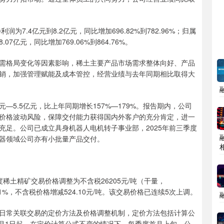
7.4亿元到8.2亿元，同比增加696.82%到782.96%；归属
7亿元，同比增加769.06%到864.76%。
格局变化等因素影响，稀土主要产品市场需求整体向好、产品
销，加强管理赋能及成本管控，经营业绩与去年同期相比取得大
—5.5亿元，比上年同期增长157%—179%。报告期内，公司
价格波动风险，保障交付能力获得国内外客户的充分肯定，进一
充足。公司已成立具身机器人电机转子事业部，2025年前三季度
器领域公司亦有小批量产品交付。
相
稀土精矿交易价格调整为不含税26205元/吨（干量，
1%，不含税价格增减524.10元/吨。该交易价格已连续5次上调。
常关联交易的定价方法及价格调整机制，定价方法包括计算公
4月1日起，在定价计算公式不变的情况下，每季度首月上旬，公