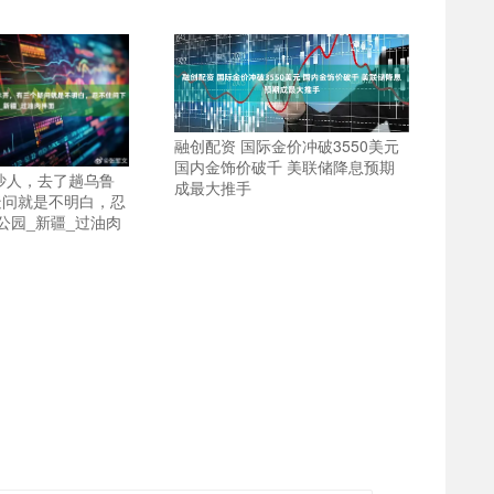
融创配资 国际金价冲破3550美元
国内金饰价破千 美联储降息预期
沙人，去了趟乌鲁
成最大推手
疑问就是不明白，忍
公园_新疆_过油肉