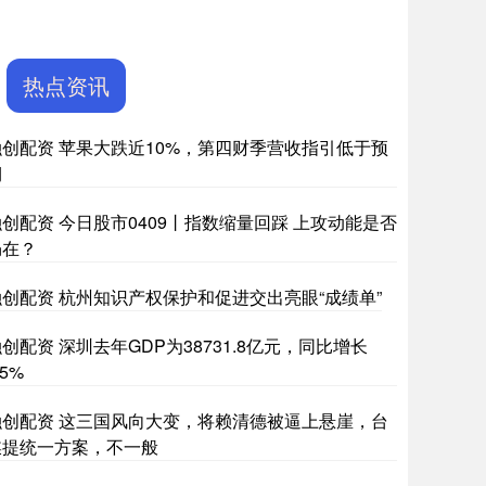
热点资讯
融创配资 苹果大跌近10%，第四财季营收指引低于预
期
融创配资 今日股市0409丨指数缩量回踩 上攻动能是否
仍在？
融创配资 杭州知识产权保护和促进交出亮眼“成绩单”
创配资 深圳去年GDP为38731.8亿元，同比增长
.5%
融创配资 这三国风向大变，将赖清德被逼上悬崖，台
媒提统一方案，不一般