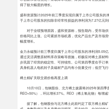
得了较大幅度的增长。
盛和资源预计2025年前三季度实现归属于上市公司股东的净利润为
于上市公司股东的扣除非经常性损益的净利润为7.27亿元到8.0
对于业绩预增原因，盛和资源称，报告期内，受市场供需
价格同比上涨。公司紧抓市场机遇，优化产品生产及市场营
幅度增长。
金力永磁预计前三季度归属于上市公司股东的净利润5.05亿元
通过灵活调整原材料库存策略等措施，积极应对稀土原材料
步巩固了经营的稳定性、可持续性。公司第四季度在手订单
具身机器人电机转子及磁材产品均有小批量交付；低空飞行
稀土精矿关联交易价格再度上调
10月10日，包钢股份、北方稀土披露将2025年第四季度
REO=50%），环比增长37%。REO（稀土氧化物）每增减
据了解，包钢股份与北方稀土此前约定了双方稀土精矿日
式、参数取值以及各变量的说明等。双方约定，自2023年