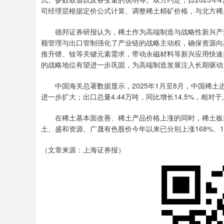
司经理层根据定价公式计算、调整稀土精矿价格，与北方稀
德邦证券研报认为，稀土作为高端制造与战略性新兴产业
额管理与出口管制强化了产业链的战略主动权，确保资源向
推升镨、钕等关键元素需求，带动永磁材料等新兴应用快速
的战略地位有望进一步巩固，为高端制造发展注入长期驱动
中国海关总署数据显示，2025年1月至8月，中国稀土进口总
进一步扩大；出口总量4.44万吨，同比增长14.5%，相对于
在稀土基本面改善、稀土产品价格上涨的同时，稀土板块个
土、盛和资源、广晟有色股价今年以来已分别上涨168%、119
（文章来源：上海证券报）