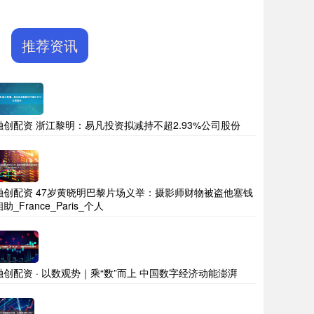
推荐资讯
融创配资 浙江黎明：易凡投资拟减持不超2.93%公司股份
融创配资 47岁黄晓明巴黎片场义举：摄影师财物被盗他塞钱
助_France_Paris_个人
融创配资 · 以数观势｜乘“数”而上 中国数字经济动能澎湃