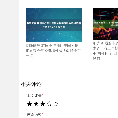
配先查 我是长
港陆证券 韩国央行预计美国关税
木齐，有三个
将导致今年经济增长减少0.45个百
不住问下_红山
分点
拌面
相关评论
本文评分
*
评论内容
*