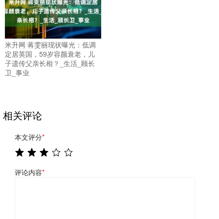
米升网 蒋雯丽现状曝光：低调
定居英国，59岁容颜衰老，儿
子遗传父亲长相？_生活_顾长
卫_事业
相关评论
本文评分
*
评论内容
*