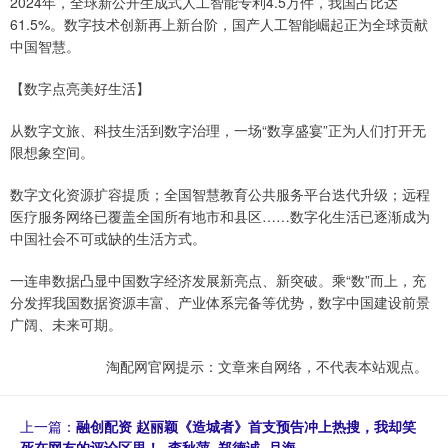
2024年，全球新公开生成式人工智能专利4.5万件，我国占比达
61.5%。数字技术创新再上新台阶，国产人工智能崛起正为全球贡献
中国智慧。
【数字点亮美好生活】
从数字文旅、科技生活到数字治理，一场“数享盛宴”正为人们打开无
限想象空间。
数字文化资源扩容提质；全国智慧教育公共服务平台迭代升级；远程
医疗服务网络已覆盖全国所有地市和县区……数字化生活已逐渐成为
中国社会不可或缺的生活方式。
一连串数据凸显中国数字经济发展新亮点、新突破。乘“数”而上，充
分发挥我国数据资源丰富、产业体系完备等优势，数字中国建设前景
广阔、未来可期。
淘配网官网提示：文章来自网络，不代表本站观点。
上一篇：
融创配资 赵丽颖《造城者》首支预告冲上热搜，我却笑
死在网友的评论区里！_李秋萍_郑德诚_月海