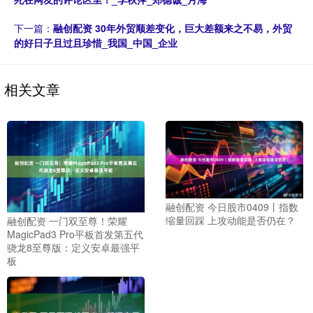
下一篇：
融创配资 30年外贸顺差变化，巨大差额来之不易，外贸
的好日子且过且珍惜_我国_中国_企业
相关文章
融创配资 今日股市0409丨指数
缩量回踩 上攻动能是否仍在？
融创配资 一门双至尊！荣耀
MagicPad3 Pro平板首发第五代
骁龙8至尊版：定义安卓最强平
板