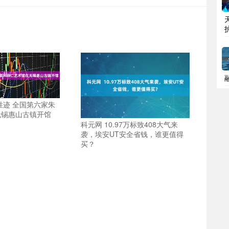
胜迹 全国第六家朱
无锡惠山古镇开馆
科元网 10.97万标致408大气来
袭，埃安UT安全省钱，谁更值得
买？