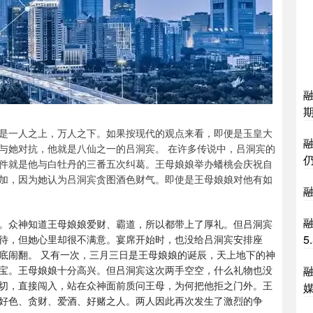
是一人之上，万人之下。如果按现代的观点来看，即便是玉皇大
与她对抗，他就是八仙之一的吕洞宾。 在许多传说中，吕洞宾的
件就是他与白牡丹的三番五次纠葛。王母娘娘举办蟠桃会庆祝自
加，因为她认为吕洞宾贪图酒色财气。即使是王母娘娘对他有如
融
。众神知道王母娘娘爱财、霸道，所以都带上了厚礼。但吕洞宾
5
待，但她心里却很不满意。宴席开始时，也没给吕洞宾安排座
底闹翻。 又有一次，三月三日是王母娘娘的诞辰，天上地下的神
宝。王母娘娘十分高兴。但吕洞宾这次两手空空，什么礼物也没
切，直接闯入，站在众神面前质问王母，为何把他拒之门外。王
好色、贪财、爱酒、好赌之人。两人因此再次发生了激烈的争