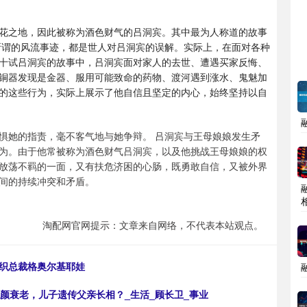
花之地，因此被称为酒色财气的吕洞宾。其中最为人称道的故事
所谓的风流事迹，都是世人对吕洞宾的误解。实际上，在面对各种
十试吕洞宾的故事中，吕洞宾面对家人的去世、遭遇买家反悔、
铜器发现是金器、服用可能致命的药物、渡河遇到涨水、鬼魅加
的这些行为，实际上展示了他自信且坚定的内心，始终坚持以自
惧她的指责，毫不客气地与她争辩。 吕洞宾与王母娘娘发生矛
为。由于他常被称为酒色财气吕洞宾，以及他挑战王母娘娘的权
放荡不羁的一面，又有扶危济困的心肠，既勇敢自信，又被外界
间的持续冲突和矛盾。
相
淘配网官网提示：文章来自网络，不代表本站观点。
组织总裁格奥尔基耶娃
容颜衰老，儿子遗传父亲长相？_生活_顾长卫_事业