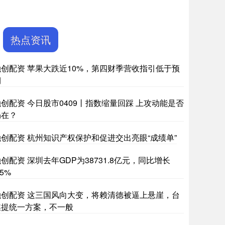
热点资讯
融创配资 苹果大跌近10%，第四财季营收指引低于预
期
融创配资 今日股市0409丨指数缩量回踩 上攻动能是否
仍在？
融创配资 杭州知识产权保护和促进交出亮眼“成绩单”
创配资 深圳去年GDP为38731.8亿元，同比增长
.5%
融创配资 这三国风向大变，将赖清德被逼上悬崖，台
媒提统一方案，不一般