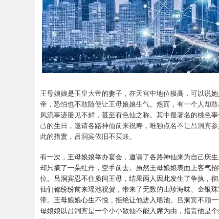
王母娘娘是玉皇大帝的妻子，在天宫中地位极高，可以说她
帝，恐怕也不敢随便让王母娘娘生气。然而，有一个人却敢
风流事迹屡见不鲜，甚至有色仙之称。其中最著名的桃色事
己的生日，邀请各路神仙前来祝寿，唯独点名不让吕洞宾参
此的指责，吕洞宾依旧不买账。
有一次，王母娘娘举办宴会，邀请了各路神仙来为自己庆生
却只摘了一朵牡丹，空手前去。虽然王母娘娘表面上客气招
位。吕洞宾忍不住质问王母，结果两人因此发生了争执，彻
仙们都纷纷前来瑶池祝贺，带来了无数的山珍海味、金银珠
带。王母娘娘心生不悦，拒绝让他进入瑶池。吕洞宾不顾一
母娘娘以吕洞宾是一个小小散仙不能入席为由，指责他是个