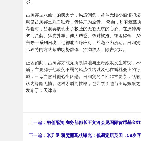
吵。
吕洞宾是八仙中的美男子，风流倜傥，常常光顾小酒馆和烟
就是吕洞宾三戏白牡丹，传得广为流传。 然而，所有这些
考验时，吕洞宾展现出了极强的无欲无求的心态。在汉钟离
乞丐贪婪、猛虎扑羊、佳人诱惑、钱财被抢、锄地得金、买
害等一系列困境，他都能冷静应对，丝毫不为所动。吕洞宾
己独特的方式帮助弱势群体，治病救人，除害灭妖。
正因如此，吕洞宾才敢无所畏惧地与王母娘娘发生冲突，不
盾，主要源于他放荡不羁的风流性格以及他在蟠桃会上的行
威，王母自然对他心生厌恶。吕洞宾的个性非常复杂，既有
认为冷酷无情。这种矛盾的性格，也导致了他与王母娘娘之
发布于：天津市
上一篇：
融创配资 商务部部长王文涛会见国际货币基金
下一篇：
米升网 蒋雯丽现状曝光：低调定居英国，59岁