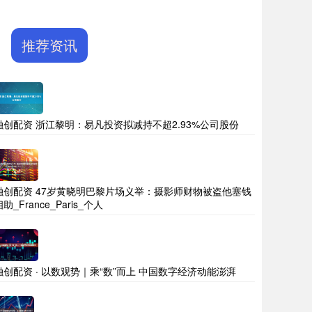
推荐资讯
融创配资 浙江黎明：易凡投资拟减持不超2.93%公司股份
融创配资 47岁黄晓明巴黎片场义举：摄影师财物被盗他塞钱
助_France_Paris_个人
融创配资 · 以数观势｜乘“数”而上 中国数字经济动能澎湃