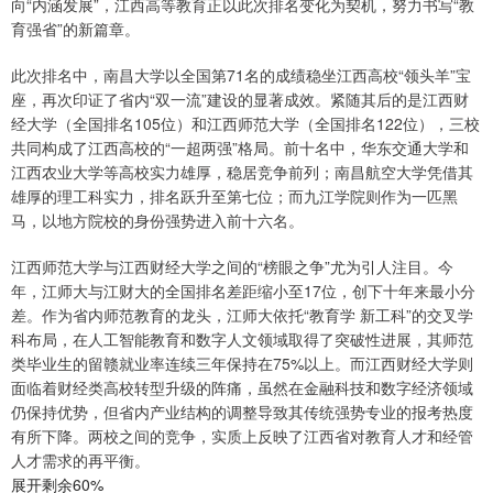
向“内涵发展”，江西高等教育正以此次排名变化为契机，努力书写“教
育强省”的新篇章。
此次排名中，南昌大学以全国第71名的成绩稳坐江西高校“领头羊”宝
座，再次印证了省内“双一流”建设的显著成效。紧随其后的是江西财
经大学（全国排名105位）和江西师范大学（全国排名122位），三校
共同构成了江西高校的“一超两强”格局。前十名中，华东交通大学和
江西农业大学等高校实力雄厚，稳居竞争前列；南昌航空大学凭借其
雄厚的理工科实力，排名跃升至第七位；而九江学院则作为一匹黑
马，以地方院校的身份强势进入前十六名。
江西师范大学与江西财经大学之间的“榜眼之争”尤为引人注目。今
年，江师大与江财大的全国排名差距缩小至17位，创下十年来最小分
差。作为省内师范教育的龙头，江师大依托“教育学 新工科”的交叉学
科布局，在人工智能教育和数字人文领域取得了突破性进展，其师范
类毕业生的留赣就业率连续三年保持在75%以上。而江西财经大学则
面临着财经类高校转型升级的阵痛，虽然在金融科技和数字经济领域
仍保持优势，但省内产业结构的调整导致其传统强势专业的报考热度
有所下降。两校之间的竞争，实质上反映了江西省对教育人才和经管
人才需求的再平衡。
展开剩余60%