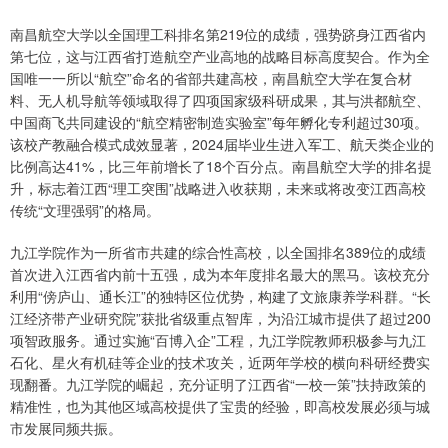
南昌航空大学以全国理工科排名第219位的成绩，强势跻身江西省内
第七位，这与江西省打造航空产业高地的战略目标高度契合。作为全
国唯一一所以“航空”命名的省部共建高校，南昌航空大学在复合材
料、无人机导航等领域取得了四项国家级科研成果，其与洪都航空、
中国商飞共同建设的“航空精密制造实验室”每年孵化专利超过30项。
该校产教融合模式成效显著，2024届毕业生进入军工、航天类企业的
比例高达41%，比三年前增长了18个百分点。南昌航空大学的排名提
升，标志着江西“理工突围”战略进入收获期，未来或将改变江西高校
传统“文理强弱”的格局。
九江学院作为一所省市共建的综合性高校，以全国排名389位的成绩
首次进入江西省内前十五强，成为本年度排名最大的黑马。该校充分
利用“傍庐山、通长江”的独特区位优势，构建了文旅康养学科群。“长
江经济带产业研究院”获批省级重点智库，为沿江城市提供了超过200
项智政服务。通过实施“百博入企”工程，九江学院教师积极参与九江
石化、星火有机硅等企业的技术攻关，近两年学校的横向科研经费实
现翻番。九江学院的崛起，充分证明了江西省“一校一策”扶持政策的
精准性，也为其他区域高校提供了宝贵的经验，即高校发展必须与城
市发展同频共振。