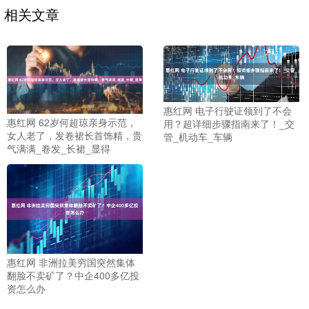
相关文章
惠红网 电子行驶证领到了不会
惠红网 62岁何超琼亲身示范，
用？超详细步骤指南来了！_交
女人老了，发卷裙长首饰精，贵
管_机动车_车辆
气满满_卷发_长裙_显得
惠红网 非洲拉美穷国突然集体
翻脸不卖矿了？中企400多亿投
资怎么办