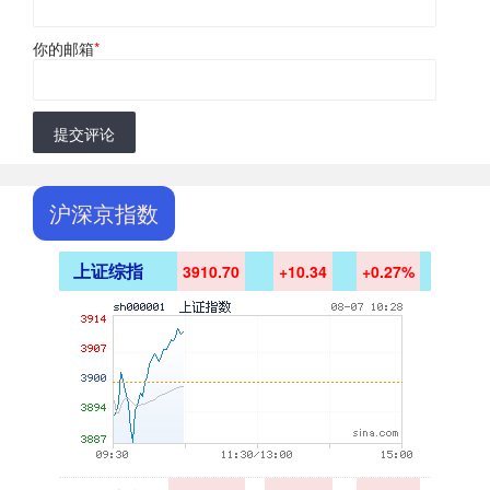
你的邮箱
*
提交评论
沪深京指数
上证综指
3910.70
+10.34
+0.27%