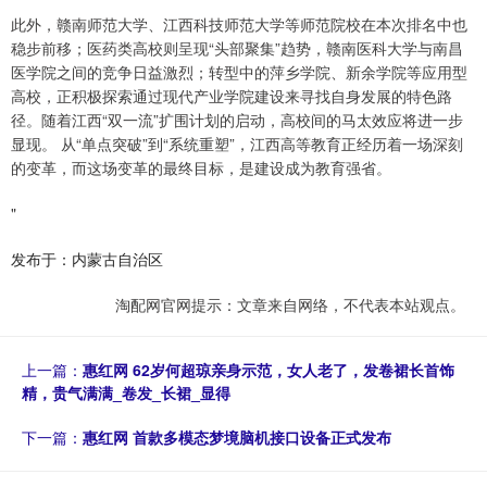
此外，赣南师范大学、江西科技师范大学等师范院校在本次排名中也
稳步前移；医药类高校则呈现“头部聚集”趋势，赣南医科大学与南昌
医学院之间的竞争日益激烈；转型中的萍乡学院、新余学院等应用型
高校，正积极探索通过现代产业学院建设来寻找自身发展的特色路
径。随着江西“双一流”扩围计划的启动，高校间的马太效应将进一步
显现。 从“单点突破”到“系统重塑”，江西高等教育正经历着一场深刻
的变革，而这场变革的最终目标，是建设成为教育强省。
"
发布于：内蒙古自治区
淘配网官网提示：文章来自网络，不代表本站观点。
上一篇：
惠红网 62岁何超琼亲身示范，女人老了，发卷裙长首饰
精，贵气满满_卷发_长裙_显得
下一篇：
惠红网 首款多模态梦境脑机接口设备正式发布