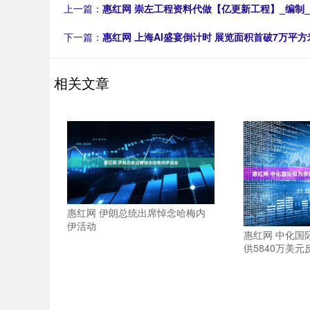
上一篇：
惠红网 崇左工程资料代做【亿更新工程】_编制_
下一篇：
惠红网 上海AI盛宴倒计时 展览面积首破7万平
相关文章
惠红网 伊朗总统出席悼念哈梅内
伊活动
惠红网 中化国
供5840万美元