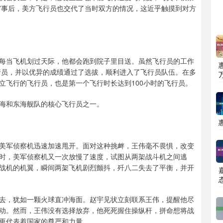
。”事后，美方飞行员也交代了当时双方的情况，这近乎触摸到对方
每当飞机划过天际，他都会跑到院子里目送。虽然飞行员的工作
飞行员，并以优异的成绩通过了选拔，顺利进入了飞行员队伍。在多
立飞行的飞行员，也是第一个飞行时长达到100小时的飞行员。
海和东海舰队的核心飞行员之一。
美军侦察机迅速加速甩开。面对这种挑衅，王伟毫不畏惧，改变
时，美军侦察机又一次放慢了速度，试图从两架战斗机之间逃
战机的机翼，瞬间两架飞机剧烈颤抖，歼八二失去了平衡，并开
去，犹如一颗火球直冲海面。赵宇见状立刻联系王伟，提醒他尽
动。然而，王伟没有选择放弃，他死死握住操纵杆，拼命想将战
更代表着国家的尊严和力量。