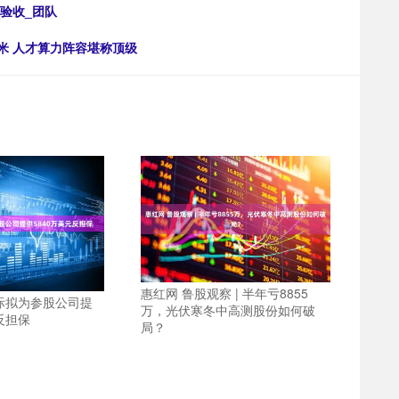
验收_团队
方米 人才算力阵容堪称顶级
惠红网 鲁股观察 | 半年亏8855
际拟为参股公司提
万，光伏寒冬中高测股份如何破
反担保
局？