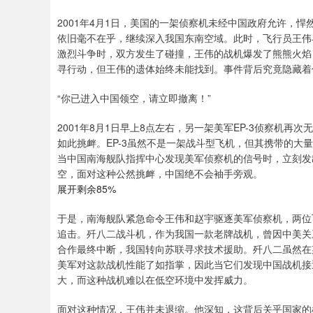
2001年4月1日，美国的一架侦察机未经中国政府允许，
依旧毫不在乎，继续深入我国东南空域。此时，飞行员王伟
激烈斗争时，双方发生了碰撞，王伟的战机爆发了熊熊火焰
寻行动，但王伟的遗体始终未能找到。事件背后究竟隐藏着
“你已进入中国领空，请立即撤离！”
2001年8月1日早上8点左右，另一架美军EP-3侦察机
如此挑衅。EP-3虽然不是一架战斗型飞机，但其携带的大
当中国南海舰队指挥中心发现美军侦察机的信号时，立刻发
空，面对这种公然挑衅，中国绝不会袖手旁观。
展开剩余85%
于是，南海舰队紧急命令王伟和赵宇驱逐美军侦察机，两位
追击。歼八二战斗机，作为我国一款老牌战机，曾因中美关
合作最终中断，我国转向苏联寻求技术援助。歼八二虽然在
美军对这款战机性能了如指掌，因此当它们发现中国战机接
大，而这种战机难以在低空环境中发挥威力。
面对这种情况，王伟并未退缩。他深知，这背后关乎国家的