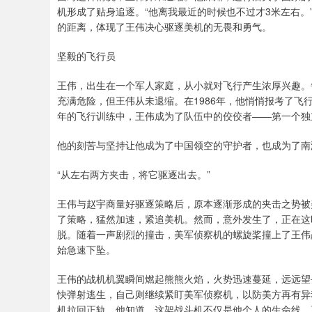
机形成了贴身追逐。“他离我最近的时候也不过才3米左右
的距离，体现了王伟决心驱逐美机的无畏和勇气。
坚毅的飞行员
王伟，出生在一个军人家庭，从小就对飞行产生浓厚兴趣。
充满危险，但王伟从未退缩。在1986年，他悄悄报考了
年的飞行训练中，王伟成为了队伍中的佼佼者——第一个独
他的刻苦与坚持让他成为了中国领空的守护者，也成为了南
“从左右两方夹击，将它驱逐出去。”
王伟与赵宇商量好驱逐策略后，原本逐渐形成的夹击之势被
了策略，猛然加速，紧追美机。然而，意外发生了，正在这
脱。随着一声剧烈的撞击，美军侦察机的螺旋桨撞上了王伟
始急速下坠。
王伟的战机机翼瞬间燃起熊熊火焰，火势迅速蔓延，远远望
快弹射逃生，自己则继续紧盯美军侦察机，以防美方再有异
机拉回正轨。他知道，这架战斗机不仅是他个人的生命线，