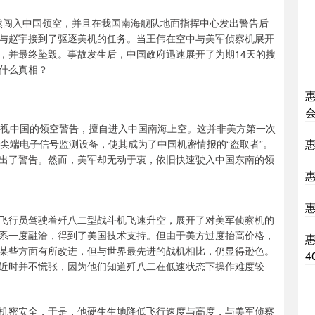
悍然闯入中国领空，并且在我国南海舰队地面指挥中心发出警告后
与赵宇接到了驱逐美机的任务。当王伟在空中与美军侦察机展开
，并最终坠毁。事故发生后，中国政府迅速展开了为期14天的搜
什么真相？
再次无视中国的领空警告，擅自进入中国南海上空。这并非美方第一次
量尖端电子信号监测设备，使其成为了中国机密情报的“盗取者”。
出了警告。然而，美军却无动于衷，依旧快速驶入中国东南的领
飞行员驾驶着歼八二型战斗机飞速升空，展开了对美军侦察机的
系一度融洽，得到了美国技术支持。但由于美方过度抬高价格，
某些方面有所改进，但与世界最先进的战机相比，仍显得逊色。
4
近时并不慌张，因为他们知道歼八二在低速状态下操作难度较
机密安全，于是，他硬生生地降低飞行速度与高度，与美军侦察