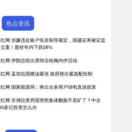
热点资讯
惠红网 涉嫌违反账户实名制等规定，国盛证券被证监
会立案！股价年内下跌28%
惠红网 伊朗总统出席悼念哈梅内伊活动
惠红网 孟加拉国燃油紧张 政府推出紧急配给制
惠红网 国家能源局：将出台多用户绿电直连政策
惠红网 非洲拉美穷国突然集体翻脸不卖矿了？中企
00多亿投资怎么办