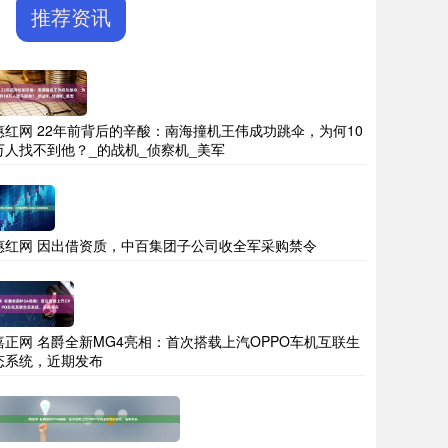
推荐资讯
惠红网 22年前背后的辛酸：南海撞机王伟成功跳伞，为何10
万人找不到他？_的战机_侦察机_美军
惠红网 因出借资质，中百集团子公司收全军采购禁令
嘉正网 名爵全新MG4亮相：首次搭载上汽OPPO车机互联生
态系统，近期发布