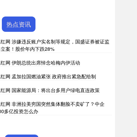
热点资讯
惠红网 涉嫌违反账户实名制等规定，国盛证券被证监
会立案！股价年内下跌28%
惠红网 伊朗总统出席悼念哈梅内伊活动
惠红网 孟加拉国燃油紧张 政府推出紧急配给制
惠红网 国家能源局：将出台多用户绿电直连政策
惠红网 非洲拉美穷国突然集体翻脸不卖矿了？中企
00多亿投资怎么办