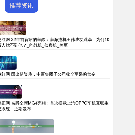
推荐资讯
惠红网 22年前背后的辛酸：南海撞机王伟成功跳伞，为何10
万人找不到他？_的战机_侦察机_美军
惠红网 因出借资质，中百集团子公司收全军采购禁令
嘉正网 名爵全新MG4亮相：首次搭载上汽OPPO车机互联生
态系统，近期发布