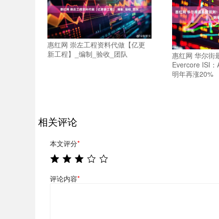
惠红网 崇左工程资料代做【亿更
新工程】_编制_验收_团队
惠红网 华尔街
Evercore I
明年再涨20%
相关评论
本文评分
*
评论内容
*