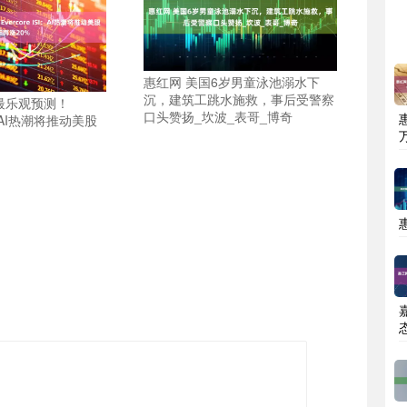
惠红网 美国6岁男童泳池溺水下
沉，建筑工跳水施救，事后受警察
最乐观预测！
口头赞扬_坎波_表哥_博奇
SI：AI热潮将推动美股