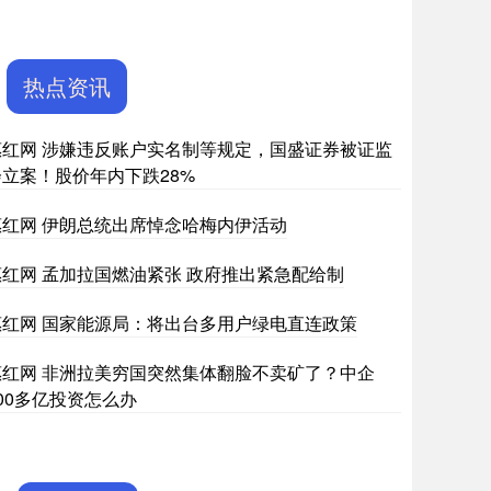
热点资讯
惠红网 涉嫌违反账户实名制等规定，国盛证券被证监
会立案！股价年内下跌28%
惠红网 伊朗总统出席悼念哈梅内伊活动
惠红网 孟加拉国燃油紧张 政府推出紧急配给制
惠红网 国家能源局：将出台多用户绿电直连政策
惠红网 非洲拉美穷国突然集体翻脸不卖矿了？中企
00多亿投资怎么办