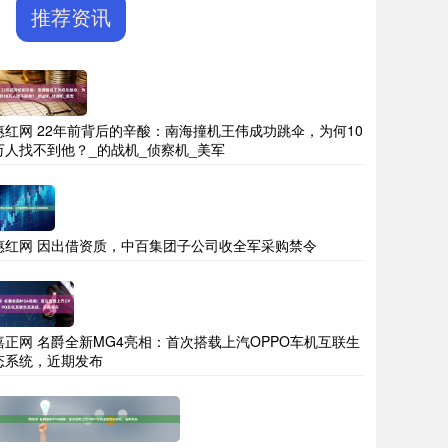
推荐资讯
惠红网 22年前背后的辛酸：南海撞机王伟成功跳伞，为何10
万人找不到他？_的战机_侦察机_美军
惠红网 因出借资质，中百集团子公司收全军采购禁令
嘉正网 名爵全新MG4亮相：首次搭载上汽OPPO车机互联生
态系统，近期发布