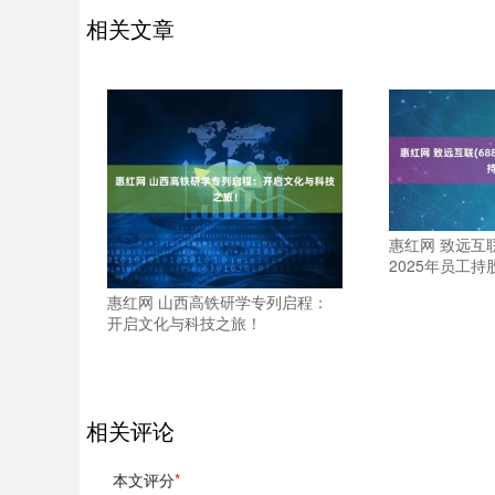
相关文章
惠红网 致远互联(
2025年员工持
惠红网 山西高铁研学专列启程：
开启文化与科技之旅！
相关评论
本文评分
*