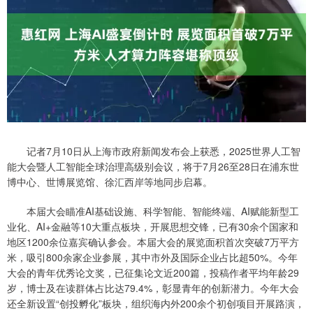
记者7月10日从上海市政府新闻发布会上获悉，2025世界人工智
能大会暨人工智能全球治理高级别会议，将于7月26至28日在浦东世
博中心、世博展览馆、徐汇西岸等地同步启幕。
本届大会瞄准AI基础设施、科学智能、智能终端、AI赋能新型工
业化、AI+金融等10大重点板块，开展思想交锋，已有30余个国家和
地区1200余位嘉宾确认参会。本届大会的展览面积首次突破7万平方
米，吸引800余家企业参展，其中市外及国际企业占比超50%。今年
大会的青年优秀论文奖，已征集论文近200篇，投稿作者平均年龄29
岁，博士及在读群体占比达79.4%，彰显青年的创新潜力。今年大会
还全新设置“创投孵化”板块，组织海内外200余个初创项目开展路演，