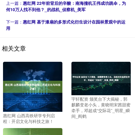
上一篇：
惠红网 22年前背后的辛酸：南海撞机王伟成功跳伞，为
何10万人找不到他？_的战机_侦察机_美军
下一篇：
惠红网 基于漆扇的多形式化衍生设计在园林景观中的运
用
相关文章
宇轩配资 颁奖台下大揭秘，郭
麒麟变老小头，黄晓明宋茜甜蜜
牵手，邓超成“交际花”_明星_瞬
惠红网 山西高铁研学专列启
间_阎鹤
程：开启文化与科技之旅！