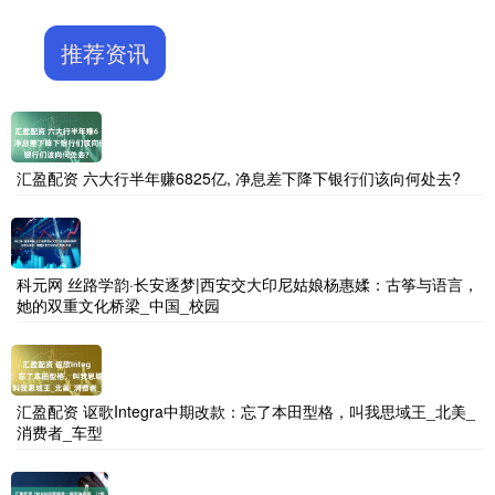
推荐资讯
汇盈配资 六大行半年赚6825亿, 净息差下降下银行们该向何处去?
科元网 丝路学韵·长安逐梦|西安交大印尼姑娘杨惠媃：古筝与语言，
她的双重文化桥梁_中国_校园
汇盈配资 讴歌Integra中期改款：忘了本田型格，叫我思域王_北美_
消费者_车型