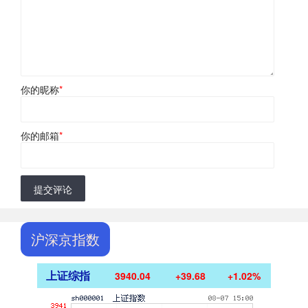
你的昵称
*
你的邮箱
*
提交评论
沪深京指数
上证综指
3940.04
+39.68
+1.02%