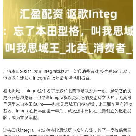
广汽本田2021年发布Integra型格时，普通消费者对“换壳思域”无感，
但资深车迷却对Integra在15年后复活感到振奋。
相比思域，Integra这个名字更多和北美市场联系到一起。虽然它的历
史不及思域悠远，但早期Integra就以更动感的姿态建立认知，尤其最
早原型来自本田Quint——也就是思域五门掀背版，比三厢车更有运动
基因。Integra在日本面世一年后，就入选本田刚在北美创立的讴歌品
牌，成为首发车型。
过去四代Integra，都定位在比思域更小众的市场，甚至一度仅保留三