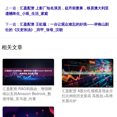
上一篇：
汇盈配资 上影厂知名演员，赵丹前妻舅，移居澳大利亚
遗憾终生_小珠_生活_家庭
下一篇：
汇盈配资 王虹蕴：一台让观众难忘的好戏——评南山剧
社的《汉吏张汤》_田甲_张母_汉朝
相关文章
汇盈配资 RAG和路由：增强网
汇盈配资 A股分红规模及现金分
络以支持Amazon Bedrock_数
红比例创历史新高 高股息+高增
据传输_亚马逊_向量
长股出炉