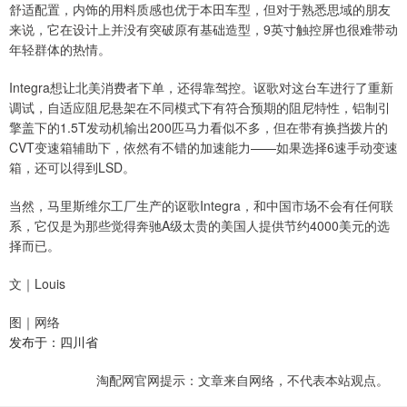
舒适配置，内饰的用料质感也优于本田车型，但对于熟悉思域的朋友
来说，它在设计上并没有突破原有基础造型，9英寸触控屏也很难带动
年轻群体的热情。
Integra想让北美消费者下单，还得靠驾控。讴歌对这台车进行了重新
调试，自适应阻尼悬架在不同模式下有符合预期的阻尼特性，铝制引
擎盖下的1.5T发动机输出200匹马力看似不多，但在带有换挡拨片的
CVT变速箱辅助下，依然有不错的加速能力——如果选择6速手动变速
箱，还可以得到LSD。
当然，马里斯维尔工厂生产的讴歌Integra，和中国市场不会有任何联
系，它仅是为那些觉得奔驰A级太贵的美国人提供节约4000美元的选
择而已。
文｜Louis
图｜网络
发布于：四川省
淘配网官网提示：文章来自网络，不代表本站观点。