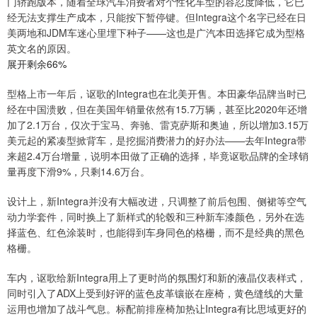
门轿跑版本，随着全球汽车消费者对个性化车型的容忍度降低，它已
经无法支撑生产成本，只能按下暂停键。但Integra这个名字已经在日
美两地和JDM车迷心里埋下种子——这也是广汽本田选择它成为型格
英文名的原因。
展开剩余66%
型格上市一年后，讴歌的Integra也在北美开售。本田豪华品牌当时已
经在中国溃败，但在美国年销量依然有15.7万辆，甚至比2020年还增
加了2.1万台，仅次于宝马、奔驰、雷克萨斯和奥迪，所以增加3.15万
美元起的紧凑型掀背车，是挖掘消费潜力的好办法——去年Integra带
来超2.4万台增量，说明本田做了正确的选择，毕竟讴歌品牌的全球销
量再度下滑9%，只剩14.6万台。
设计上，新Integra并没有大幅改进，只调整了前后包围、侧裙等空气
动力学套件，同时换上了新样式的轮毂和三种新车漆颜色，另外在选
择蓝色、红色涂装时，也能得到车身同色的格栅，而不是经典的黑色
格栅。
车内，讴歌给新Integra用上了更时尚的氛围灯和新的液晶仪表样式，
同时引入了ADX上受到好评的蓝色皮革镶嵌在座椅，黄色缝线的大量
运用也增加了战斗气息。标配前排座椅加热让Integra有比思域更好的