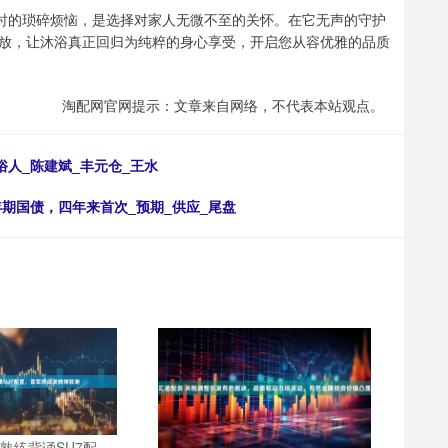
沐浴时的琐碎烦恼，是选择对家人无微不至的关怀。在它无声的守护
放，让沐浴真正回归为纯粹的身心享受，开启您从容优雅的品质
淘配网官网提示：文章来自网络，不代表本站观点。
俗人_陈建斌_丰元仓_王水
年期国债，四年来首次_预期_供应_尾盘
孩熟练背诵SU7配