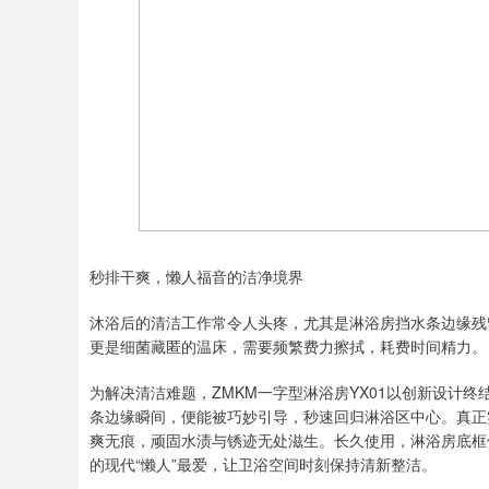
秒排干爽，懒人福音的洁净境界
沐浴后的清洁工作常令人头疼，尤其是淋浴房挡水条边缘残
更是细菌藏匿的温床，需要频繁费力擦拭，耗费时间精力。
为解决清洁难题，ZMKM一字型淋浴房YX01以创新设计
条边缘瞬间，便能被巧妙引导，秒速回归淋浴区中心。真正
爽无痕，顽固水渍与锈迹无处滋生。长久使用，淋浴房底框
的现代“懒人”最爱，让卫浴空间时刻保持清新整洁。