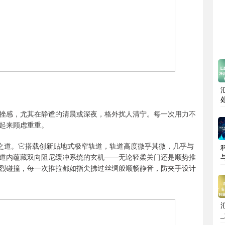
挫感，尤其在静谧的清晨或深夜，格外扰人清宁。每一次用力不
起来顾虑重重。
平衡之道。它搭载创新贴地式极窄轨道，轨道高度微乎其微，几乎与
道内蕴藏双向阻尼缓冲系统的玄机——无论轻柔关门还是顺势推
烈碰撞，每一次推拉都如指尖拂过丝绸般顺畅静音，防夹手设计