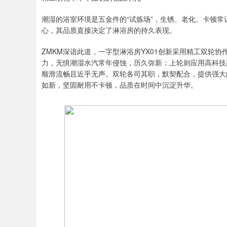
潮湿的浴室环境是五金件的“试炼场”，生锈、老化、卡顿
心，其品质直接决定了淋浴房的持久表现。
ZMKM深谙此道，一字型淋浴房YX01创新采用精工双轮
力，无惧潮湿水汽常年侵蚀，历久弥新；上轮则应用高科技
顺滑流畅且近乎无声。双轮各司其职，默契配合，提供强大
如新，坚固耐用不卡顿，品质在时间中沉淀升华。