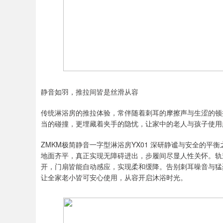
静音如羽，推拉间皆是丝滑从容
传统淋浴房的推拉体验，常伴随着刺耳的摩擦声与生涩的顿
当的碰撞，更埋藏着夹手的隐忧，让家中的老人与孩子使用
ZMKM极简静音一字型淋浴房YX01 深研静谧与安全的
地面齐平，真正实现无障碍进出，步履间尽显人性关怀。轨
开，门扇皆能自动感应，实现柔和缓降。告别刺耳噪音与猛
让全家老小皆可安心使用，从容开启沐浴时光。