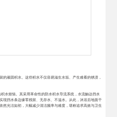
留的顽固积水。这些积水不仅容易滋生水垢、产生难看的锈渍，
终结积水烦恼。其采用革命性的防水积水导流系统，水流触达挡水
实现挡水条边缘零残留、无存水、不溢水。从此，沐浴后地面干
依然光洁如初，大幅减少清洁频率与难度，堪称追求高效与卫生