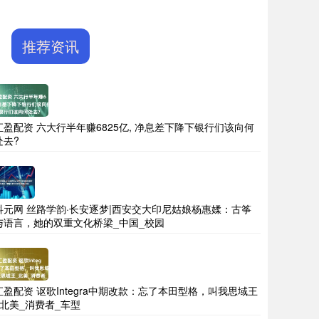
推荐资讯
汇盈配资 六大行半年赚6825亿, 净息差下降下银行们该向何
处去?
科元网 丝路学韵·长安逐梦|西安交大印尼姑娘杨惠媃：古筝
与语言，她的双重文化桥梁_中国_校园
汇盈配资 讴歌Integra中期改款：忘了本田型格，叫我思域王
_北美_消费者_车型