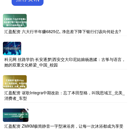
汇盈配资 六大行半年赚6825亿, 净息差下降下银行们该向何处去?
科元网 丝路学韵·长安逐梦|西安交大印尼姑娘杨惠媃：古筝与语言，
她的双重文化桥梁_中国_校园
汇盈配资 讴歌Integra中期改款：忘了本田型格，叫我思域王_北美_
消费者_车型
汇盈配资 ZMKM极简静音一字型淋浴房，让每一次沐浴都成为享受