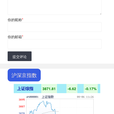
你的昵称
*
你的邮箱
*
提交评论
沪深京指数
上证综指
3871.81
-6.62
-0.17%