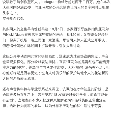
说唱歌手与创作型艺人，Instagram粉丝数超过两千二百万。她在本次
庆生时刚好满25岁，与亚马尔的公开恋情也让两人的名字同时出现在
头条之上。
展开剩余70%
其实两人的交集早有蛛丝马迹：8月5日，多家西班牙媒体拍到亚马尔
与Nicki Nicole在夜店里亲密接吻的画面；8月20日，又有镜头记录他
们一起离开机场，晚上同住一家酒店。尽管两人并未正式公开承认，
但恋情传闻已在球迷圈中扩散开来，引发大量讨论。
这组公开举动连同此前的街拍画面，迅速成为球迷热议的焦点，声音
也呈现多样化。部分粉丝表达担忧，直言“亚马尔的路再红也不能离开
注意力的保护”，并拿他与内马尔作比较，认为他的打法尚有不足，担
心他巅峰期是否会更短；也有人对俱乐部的保护与他个人的花边新闻
之间的矛盾表示感慨。
还有声音将年龄与学业联系起来调侃，讥讽他在才华初显的阶段，是
否应更多放在学习上，甚至笑称“18 岁就难以专注学业，前途可能会
有遗憾”。当然也有不少人把这种风格解读为年轻球员的正常生活选
择，给出较为宽容的看法，认为外界不应对他的私生活过于苛责。