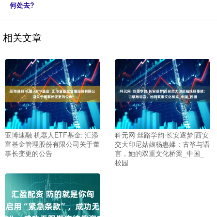
何处去?
相关文章
亚博速融 机器人ETF基金: 汇添
科元网 丝路学韵·长安逐梦|西安
富基金管理股份有限公司关于董
交大印尼姑娘杨惠媃：古筝与语
事长变更的公告
言，她的双重文化桥梁_中国_
校园