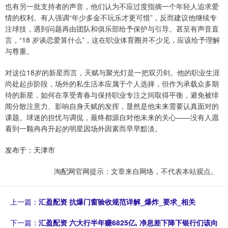
也有另一批支持者的声音，他们认为不应过度指摘一个年轻人追求爱
情的权利。有人强调“年少多金不玩乐才更可惜”，反而建议他继续专
注球技，遇到问题再由团队和俱乐部给予保护与引导。甚至有声音直
言，“18 岁谈恋爱算什么”，这在职业体育圈并不少见，应该给予理解
与尊重。
对这位18岁的新星而言，天赋与聚光灯是一把双刃剑。他的职业生涯
尚处起步阶段，场外的私生活本应属于个人选择，但作为承载众多期
待的新星，如何在享受青春与保持职业专注之间取得平衡，避免被绯
闻分散注意力、影响自身天赋的发挥，显然是他未来需要认真面对的
课题。球迷的担忧与调侃，最终都源自对他未来的关心——没有人愿
看到一颗冉冉升起的明星因场外因素而早早黯淡。
发布于：天津市
淘配网官网提示：文章来自网络，不代表本站观点。
上一篇：
汇盈配资 抗爆门窗验收规范详解_爆炸_要求_相关
下一篇：
汇盈配资 六大行半年赚6825亿, 净息差下降下银行们该向