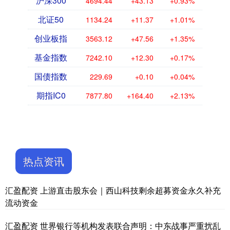
沪深300
4694.44
+43.13
+0.93%
北证50
1134.24
+11.37
+1.01%
创业板指
3563.12
+47.56
+1.35%
基金指数
7242.10
+12.30
+0.17%
国债指数
229.69
+0.10
+0.04%
期指IC0
7877.80
+164.40
+2.13%
热点资讯
汇盈配资 上游直击股东会｜西山科技剩余超募资金永久补充
流动资金
汇盈配资 世界银行等机构发表联合声明：中东战事严重扰乱