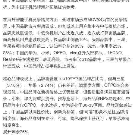
研，围绕品牌竞争格局、核心品牌表现及中国厂商机遇挑战等展开分
析，为中国手机品牌海外拓展提供参考。
在海外智能手机竞争格局方面，全球市场形成MOVAS为首的竞争格
局，中国品牌市占率超四成，但九成以上用户集中在中低价机市场，
品牌忠诚度偏低。中低价机用户占比近八成，近六成打算更换品牌，
而高价机用户忠诚度更高，换品牌比例低10%。头部品牌中，三星、
苹果各项指标稳居前二，认知率分别达89%、82%，使用率25%、
23%；中国的华为、小米、OPPO、vivo跻身头部梯队，TECNO、
Realme等在满意度上表现亮眼。市占率Top12品牌中，三星与苹果合
计近五成，中国品牌占据半数以上席位。
核心品牌表现上，品牌喜爱度Top10中中国品牌占比高，但与三星
（3.16分）、苹果（2.74分）仍有差距。满意度方面，OPPO综合表
现最优，中国品牌在新机价格上优势显著，但售后服务满意度普遍偏
低，小米、华为需重点提升。推荐意愿上，海外品牌NPS均超40，中
国品牌中仅OPPO、小米达标，华为等处于30-33区间。品牌形象感知
上，中国品牌以高性价比、创新为标签，但“可靠”形象不足且品牌清
晰度低；海外品牌则在专业、可靠、隐私保护上获认可，苹果形象清
晰度突出。
展开剩余76%