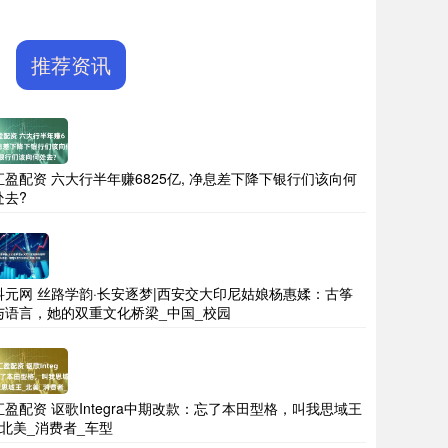
推荐资讯
汇盈配资 六大行半年赚6825亿, 净息差下降下银行们该向何
处去?
科元网 丝路学韵·长安逐梦|西安交大印尼姑娘杨惠媃：古筝
与语言，她的双重文化桥梁_中国_校园
汇盈配资 讴歌Integra中期改款：忘了本田型格，叫我思域王
_北美_消费者_车型