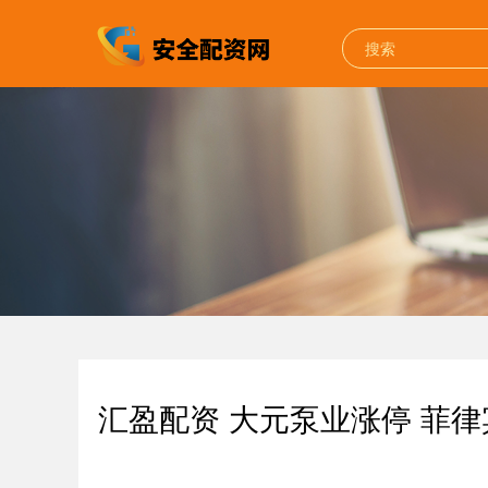
汇盈配资 大元泵业涨停 菲