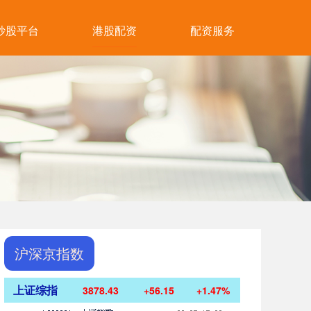
炒股平台
港股配资
配资服务
沪深京指数
上证综指
3878.43
+56.15
+1.47%