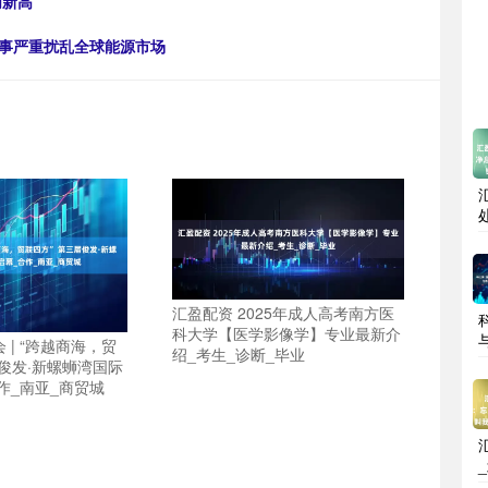
创新高
战事严重扰乱全球能源市场
汇盈配资 2025年成人高考南方医
科大学【医学影像学】专业最新介
 | “跨越商海，贸
绍_考生_诊断_毕业
届俊发·新螺蛳湾国际
作_南亚_商贸城