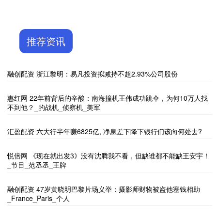
推荐资讯
融创配资 浙江黎明：易凡投资拟减持不超2.93%公司股份
惠红网 22年前背后的辛酸：南海撞机王伟成功跳伞，为何10万人找
不到他？_的战机_侦察机_美军
汇盈配资 六大行半年赚6825亿, 净息差下降下银行们该向何处去?
悦倍网 《现在就出发3》没有沈腾我不看，但缺谁都不能缺王安宇！
_节目_范丞丞_王牌
融创配资 47岁黄晓明巴黎片场义举：摄影师财物被盗他塞钱相助
_France_Paris_个人