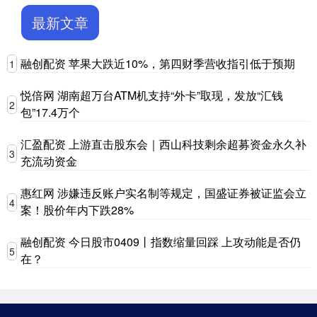
最新文章
融创配资 苹果大跌近10%，第四财季营收指引低于预期
1
悦倍网 湖南超万台ATM机支持“外卡”取现，发放“汇钱
2
包”17.4万个
汇盈配资 上游直击股东会｜西山科技剩余超募资金永久补
3
充流动资金
惠红网 涉嫌违反账户实名制等规定，国盛证券被证监会立
4
案！股价年内下跌28%
融创配资 今日股市0409丨指数缩量回踩 上攻动能是否仍
5
在？