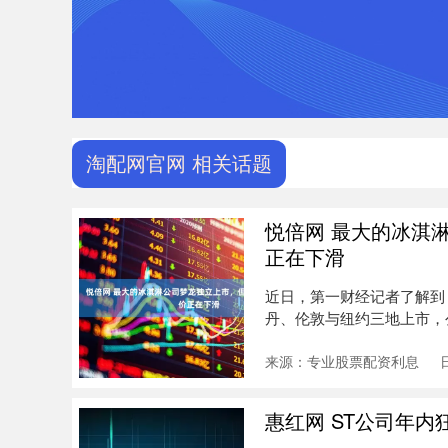
淘配网官网 相关话题
悦倍网 最大的冰淇
正在下滑
近日，第一财经记者了解到
丹、伦敦与纽约三地上市，公
20....
来源：专业股票配资利息
惠红网 ST公司年内