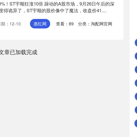
0%！ST宇顺狂涨10倍 躁动的A股市场，9月26日午后的深
得诡异了，ST宇顺的股价像中了魔法，收盘价41....
期：12-10
惠红网
查看：
89
分类：
淘配网官网
文章已加载完成