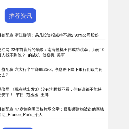
推荐资讯
融创配资 浙江黎明：易凡投资拟减持不超2.93%公司股份
惠红网 22年前背后的辛酸：南海撞机王伟成功跳伞，为何10
万人找不到他？_的战机_侦察机_美军
汇盈配资 六大行半年赚6825亿, 净息差下降下银行们该向何
处去?
悦倍网 《现在就出发3》没有沈腾我不看，但缺谁都不能缺
王安宇！_节目_范丞丞_王牌
融创配资 47岁黄晓明巴黎片场义举：摄影师财物被盗他塞钱
助_France_Paris_个人