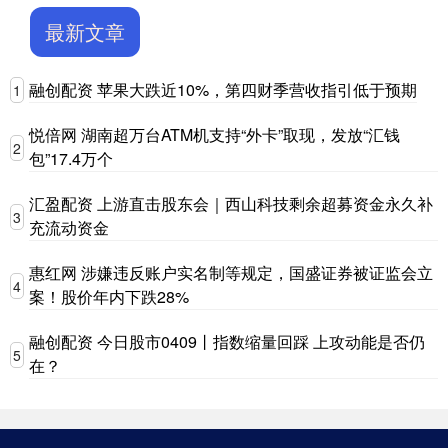
最新文章
融创配资 苹果大跌近10%，第四财季营收指引低于预期
1
悦倍网 湖南超万台ATM机支持“外卡”取现，发放“汇钱
2
包”17.4万个
汇盈配资 上游直击股东会｜西山科技剩余超募资金永久补
3
充流动资金
惠红网 涉嫌违反账户实名制等规定，国盛证券被证监会立
4
案！股价年内下跌28%
融创配资 今日股市0409丨指数缩量回踩 上攻动能是否仍
5
在？