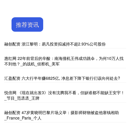
推荐资讯
融创配资 浙江黎明：易凡投资拟减持不超2.93%公司股份
惠红网 22年前背后的辛酸：南海撞机王伟成功跳伞，为何10万人找
不到他？_的战机_侦察机_美军
汇盈配资 六大行半年赚6825亿, 净息差下降下银行们该向何处去?
悦倍网 《现在就出发3》没有沈腾我不看，但缺谁都不能缺王安宇！
_节目_范丞丞_王牌
融创配资 47岁黄晓明巴黎片场义举：摄影师财物被盗他塞钱相助
_France_Paris_个人