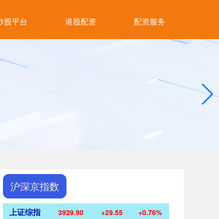
炒股平台
港股配资
配资服务
沪深京指数
上证综指
3929.90
+29.55
+0.76%