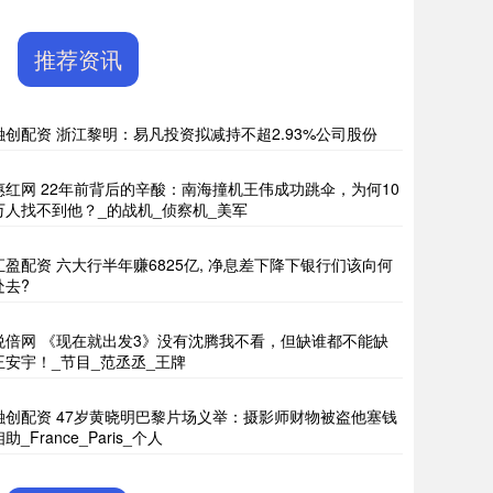
推荐资讯
融创配资 浙江黎明：易凡投资拟减持不超2.93%公司股份
惠红网 22年前背后的辛酸：南海撞机王伟成功跳伞，为何10
万人找不到他？_的战机_侦察机_美军
汇盈配资 六大行半年赚6825亿, 净息差下降下银行们该向何
处去?
悦倍网 《现在就出发3》没有沈腾我不看，但缺谁都不能缺
王安宇！_节目_范丞丞_王牌
融创配资 47岁黄晓明巴黎片场义举：摄影师财物被盗他塞钱
助_France_Paris_个人