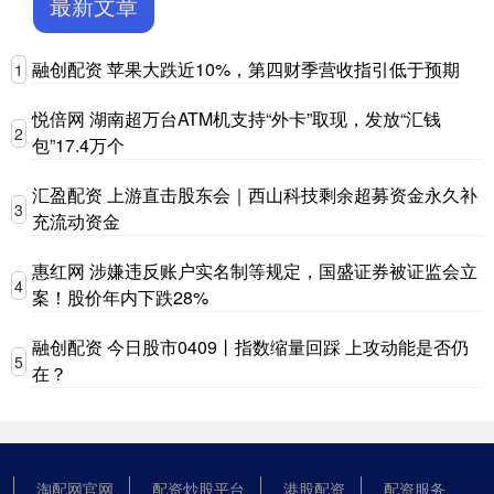
最新文章
融创配资 苹果大跌近10%，第四财季营收指引低于预期
1
悦倍网 湖南超万台ATM机支持“外卡”取现，发放“汇钱
2
包”17.4万个
汇盈配资 上游直击股东会｜西山科技剩余超募资金永久补
3
充流动资金
惠红网 涉嫌违反账户实名制等规定，国盛证券被证监会立
4
案！股价年内下跌28%
融创配资 今日股市0409丨指数缩量回踩 上攻动能是否仍
5
在？
淘配网官网
配资炒股平台
港股配资
配资服务