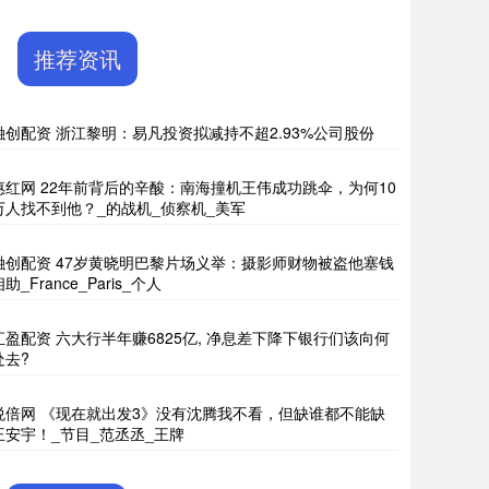
推荐资讯
融创配资 浙江黎明：易凡投资拟减持不超2.93%公司股份
惠红网 22年前背后的辛酸：南海撞机王伟成功跳伞，为何10
万人找不到他？_的战机_侦察机_美军
融创配资 47岁黄晓明巴黎片场义举：摄影师财物被盗他塞钱
助_France_Paris_个人
汇盈配资 六大行半年赚6825亿, 净息差下降下银行们该向何
处去?
悦倍网 《现在就出发3》没有沈腾我不看，但缺谁都不能缺
王安宇！_节目_范丞丞_王牌