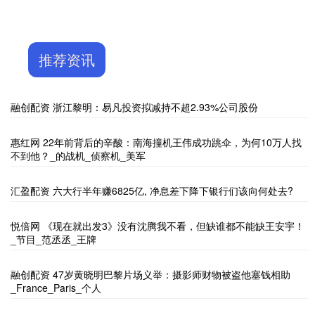
推荐资讯
融创配资 浙江黎明：易凡投资拟减持不超2.93%公司股份
惠红网 22年前背后的辛酸：南海撞机王伟成功跳伞，为何10万人找
不到他？_的战机_侦察机_美军
汇盈配资 六大行半年赚6825亿, 净息差下降下银行们该向何处去?
悦倍网 《现在就出发3》没有沈腾我不看，但缺谁都不能缺王安宇！
_节目_范丞丞_王牌
融创配资 47岁黄晓明巴黎片场义举：摄影师财物被盗他塞钱相助
_France_Paris_个人