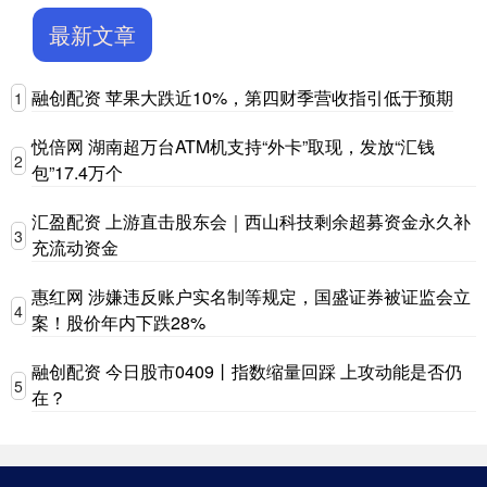
最新文章
融创配资 苹果大跌近10%，第四财季营收指引低于预期
1
悦倍网 湖南超万台ATM机支持“外卡”取现，发放“汇钱
2
包”17.4万个
汇盈配资 上游直击股东会｜西山科技剩余超募资金永久补
3
充流动资金
惠红网 涉嫌违反账户实名制等规定，国盛证券被证监会立
4
案！股价年内下跌28%
融创配资 今日股市0409丨指数缩量回踩 上攻动能是否仍
5
在？